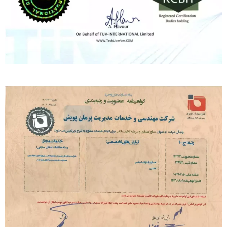
خدمات
گواهینامه ها و تقدیرنامه ها
اخبار
دسترسی سریع
تماس با ما
مسیریابی
فرصت های شغلی
اطلاعات تماس
تهران-خیابان شیخ بهایی جنوبی-پایین تر از بزرگراه حکیم-بلوار آزادگا
خیابان24 شرقی-پلاک 44
تلفن :8 – 88352570