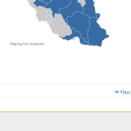
Map by Fla-Shop.com
ها