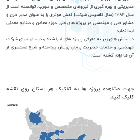
یتی و بهره گیری از نیروهای متخصص و مجرب، توانسته است از
سال 1384 (سال تاسیس شرکت) نقش موثری را به عنوان مدیر طرح و
ر فنی و مهندسی در پروژه های ملی حوزه معادن و صنایع معدنی
 نماید.
خش های زیر به معرفی پروژه های اجرا شده و در حال اجرای شرکت
دسی و خدمات مدیریت پرمان پویش پرداخته و شرح مختصری از
ا ارائه گشته است.
 مشاهده پروژه ها به تفکیک هر استان روی نقشه
ک کنید.
آذربایجان غربی
آذربایجان غربی
آذربایجان شرقی
آذربایجان شرقی
هرمزگان
هرمزگان
گیلان
گیلان
گلستان
گلستان
قم
قم
یزد
یزد
ایلام
ایلام
البرز
البرز
تهران
تهران
زنجان
زنجان
اردبیل
اردبیل
فارس
فارس
کرمان
کرمان
قزوین
قزوین
مرکزی
مرکزی
بوشهر
بوشهر
لرستان
لرستان
اصفهان
اصفهان
مازندران
مازندران
کرمانشاه
کرمانشاه
کردستان
کردستان
خوزستان
خوزستان
خراسان جنوبی
خراسان جنوبی
خراسان رضوی
خراسان رضوی
خراسان شمالی
خراسان شمالی
کهکیلویه و بویراحمد
کهکیلویه و بویراحمد
چهار محال و بختیاری
چهار محال و بختیاری
سیستان و بلوچستان
سیستان و بلوچستان
همدان
همدان
سمنان
سمنان