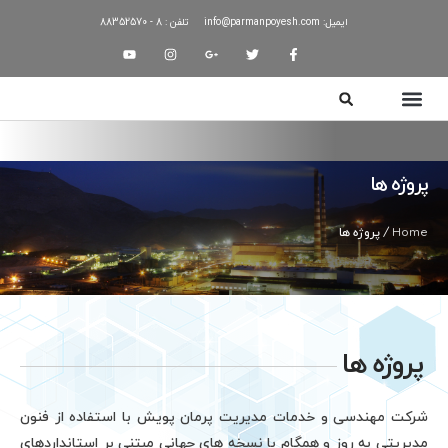
ایمیل: info@parmanpoyesh.com
تلفن : 8 - 88352570
ژه ها
H
/ پروژه ها
وژه ها
ت مهندسی و خدمات مدیریت پرمان پویش با استفاده از فنون
یتی به روز و همگام با نسخه های جهانی مبتنی بر استانداردهای