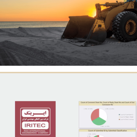
تماس با ما
مسیریابی
فرصت های شغلی
اطلاعات تماس
تهران-خیابان شیخ بهایی جنوبی-پایین تر از بزرگراه حکیم-بلوار آزادگ
خیابان24 شرقی-پلاک 44
تلفن :8 – 88352570
پرمان پویش | شرکت مهندسی و خدمات مدیریت
© تمامی حقوق محفوظ است.