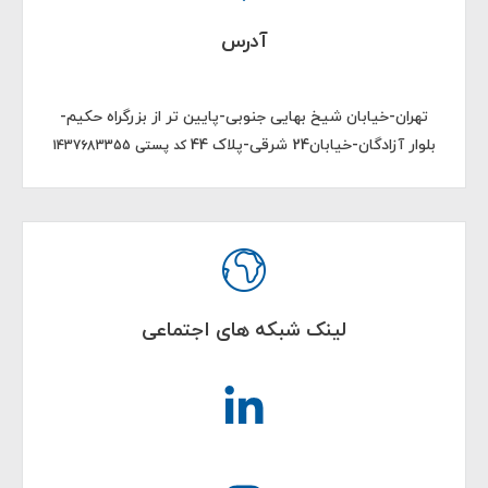
آدرس
تهران-خیابان شیخ بهایی جنوبی-پایین تر از بزرگراه حکیم-
بلوار آزادگان-خیابان24 شرقی-پلاک 44
کد پستی 1437683355
لینک شبکه های اجتماعی