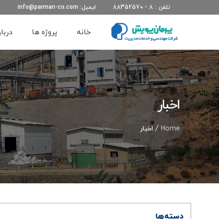
تلفن : 8 - 88352570
ایمیل: info@parman-co.com
خانه
پروژه ها
دربار
اخبار
Home
/ اخبار
دسته‌ها