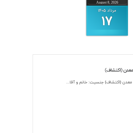
August 8, 2026
مرداد 1405
17
معدن (اکتشاف)
دن (اکتشاف) جنسیت: خانم و آقا...