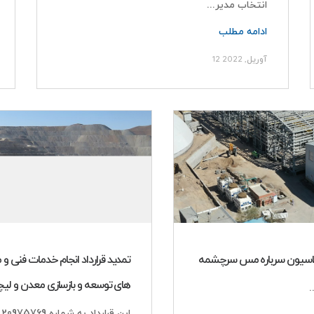
انتخاب مدیر...
ادامه مطلب
12 آوریل, 2022
دسترسی سریع
اطلاعات تماس
تهران-خیابان شیخ
تماس با ما
خیابان24 شرقی-پلاک 44
ا
مسیریابی
تلفن :8 – 88352570
لوتاسیون سرباره مس سرچشمه
تمدید قرارداد انجام خدمات فنی و
فرصت های شغلی
های توسعه و بازسازی معدن و 
این قرارداد به شماره 20975769 به مدت یکسال تا پایان...