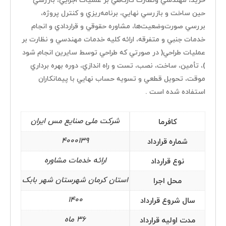
خريد، مهندسي ونظارت کارگاهي بر عمليات اجرايي، بازرسي
حين ساخت و بازرسي نهايي، برنامه‌ريزي و کنترل پروژه،
بررسي صورت‌وضعيت‌ها، مشاوره حقوقي و قراردادي و انجام
پرمان پویش
خدمات جنبي و متفرقه، ارائه کليه خدمات مهندسي و نظارت بر
صفحه اصلی
عمليات طراحي( در صورتي که طراحي توسط سايرين انجام شود
)، تأمين، ساخت، نصب، تست و راه اندازي، دوره بهره برداري
پروژه ها
موقت، تحويل قطعي و تسويه حساب نهايي با پيمانکاران
مدیران مجموعه
استفاده شده است .
درباره ما
شرکت ملی صنایع مس ایران
کافرما
خدمات
4000139
شماره قرارداد
گواهینامه ها و تقدیرنامه ها
ارائه خدمات مشاوره
نوع قرارداد
اخبار
استان کرمان شهرستان شهر بابک
محل اجرا
دسترسی سریع
1400
سال شروع قرارداد
تماس با ما
36 ماه
مدت اولیه قرارداد