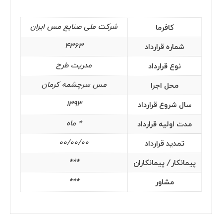
شرکت ملی صنایع مس ایران
کافرما
4363
شماره قرارداد
مدریت طرح
نوع قرارداد
پرمان پویش
مس سرچشمه کرمان
محل اجرا
صفحه اصلی
1393
سال شروع قرارداد
پروژه ها
* ماه
مدت اولیه قرارداد
مدیران مجموعه
00/00/00
تمدید قرارداد
درباره ما
***
پیمانکار/ پیمانکاران
***
مشاور
خدمات
گواهینامه ها و تقدیرنامه ها
اخبار