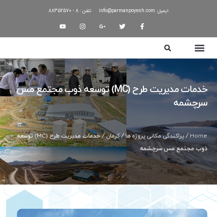
ایمیل: info@parmanpoyesh.com
تلفن : 8 - 88352570
خدمات مدیریت طرح (MC) توسعه ذوب مجتمع مس
سرچشمه
Home
/
پراکندگی مکانی پروژه ها
/
کرمان
/ خدمات مدیریت طرح (MC) توسعه
ذوب مجتمع مس سرچشمه