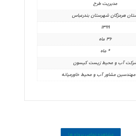
مدیریت طرح
تان هرمزگان شهرستان بندرعباس
1399
36 ماه
 بهایی جنوبی-پایین تر از بزرگراه حکیم-بلوار آزادگان-
* ماه
رکت آب و محیط زیست کیسون
هندسین مشاور آب و محیط خاورمیانه
© تمامی حقوق محفوظ است.
مشاهده تمامی پروژه ها