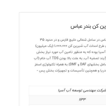
ین کن بندر عباس
پروژه آب­ شیرین­ کن 200 هزار مترمکعبی بندرعباس در ساحل شمالی خلیج فارس و در حدود 35
كيلومتري غرب شهر بندرعباس، یکی از مدول­های طرح احداث آب­ شیرین­ کن 1،000،000 (یک میلیون)
یا بوده که به منظور تامین آب مورد نیاز بخش
صنعت و معدن (مس و فولاد) احداث می­شود. فرآیند تصفیه آب، به علت بالا بودن TDS آب خام (آب
خلیج فارس)، نیازمند یک پیش ­تصفیه کامل (شامل بخش­های DAF و DMF) به همراه تکنولوژی اسمز
معکوس (Reverse Osmosis) برای تصفیه آب دریا و همچنین تأسیسات و تجهیزات بخش پس ­
رکت مهندسی توسعه آب آسیا
1133