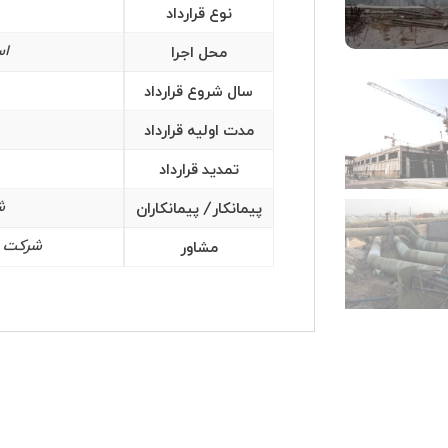
نوع قرارداد
اس
محل اجرا
سال شروع قرارداد
دسترسی سریع
اطلاعات تماس
مدت اولیه قرارداد
تهران-خیابان شیخ
تمدید قرارداد
تماس با ما
خیابان24 شرقی-پلاک 44
ا
مسیریابی
ش
پیمانکار/ پیمانکاران
تلفن :8 – 88352570
فرصت های شغلی
شرکت م
مشاور