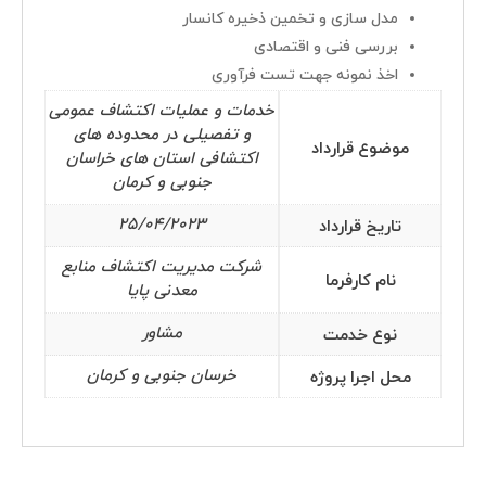
مدل سازی و تخمین ذخیره کانسار
فرصت های شغلی
بررسی فنی و اقتصادی
اخذ نمونه جهت تست فرآوری
اطلاعات تماس
خدمات و عملیات اکتشاف عمومی
تهران-خیابان شیخ بهایی جنوبی-پایین تر از بزرگراه حکیم-بلوار آزادگان-
و تفصیلی در محدوده های
موضوع قرارداد
خیابان24 شرقی-پلاک 44
اکتشافی استان های خراسان
جنوبی و کرمان
تلفن :8 – 88352570
25/04/2023
تاریخ قرارداد
شرکت مدیریت اکتشاف منابع
پرمان پویش | شرکت مهندسی و خدمات مدیریت
نام کارفرما
معدنی پایا
© تمامی حقوق محفوظ است.
مشاور
نوع خدمت
خرسان جنوبی و کرمان
محل اجرا پروژه