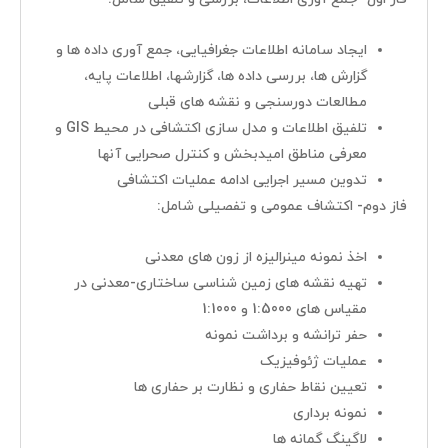
پرمان پویش
ایجاد سامانه اطلاعات جغرافیایی، جمع آوری داده ها و
گزارش ها، بررسی داده ها، گزارشها، اطلاعات پایه،
صفحه اصلی
مطالعات دورسنجی و نقشه های قبلی
پروژه ها
تلفیق اطلاعات و مدل سازی اکتشافی در محیط GIS و
مدیران مجموعه
معرفی مناطق امیدبخش و کنترل صحرایی آنها
تدوین مسیر اجرایی ادامه عملیات اکتشافی
درباره ما
فاز دوم- اکتشاف عمومی و تفصیلی شامل:
خدمات
اخذ نمونه مینرالیزه از زون های معدنی
گواهینامه ها و تقدیرنامه ها
تهیه نقشه های زمین شناسی ساختاری-معدنی در
مقیاس های 1:5000 و 1:1000
اخبار
حفر ترانشه و برداشت نمونه
عملیات ژئوفیزیک
دسترسی سریع
تعیین نقاط حفاری و نظارت بر حفاری ها
تماس با ما
نمونه برداری
لاگینگ گمانه ها
مسیریابی